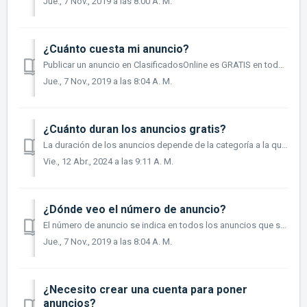
Jue., 7 Nov., 2019 a las 8:00 A. M.
¿Cuánto cuesta mi anuncio?
Publicar un anuncio en ClasificadosOnline es GRATIS en todas las categorías, exceptuando las categorías de Vacaciones y Servicios. Mas Info
Jue., 7 Nov., 2019 a las 8:04 A. M.
¿Cuánto duran los anuncios gratis?
La duración de los anuncios depende de la categoría a la que correspondan; Bienes Raíces Venta - 40 días Bienes Raíces Alquiler - 28 días Transportac...
Vie., 12 Abr., 2024 a las 9:11 A. M.
¿Dónde veo el número de anuncio?
El número de anuncio se indica en todos los anuncios que se crean. Este numero sirve para identificar cada clasificado que se publica. El numero ...
Jue., 7 Nov., 2019 a las 8:04 A. M.
¿Necesito crear una cuenta para poner
anuncios?