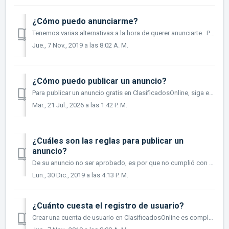
¿Cómo puedo anunciarme?
Tenemos varias alternativas a la hora de querer anunciarte. Puedes hacerlo de manera gratis, con destaques, tienda virtual o por medio de banners. ...
Jue., 7 Nov., 2019 a las 8:02 A. M.
¿Cómo puedo publicar un anuncio?
Para publicar un anuncio gratis en ClasificadosOnline, siga estos pasos: 1. Seleccione "publicar gratis" desde cualquiera de las páginas de Cl...
Mar., 21 Jul., 2026 a las 1:42 P. M.
¿Cuáles son las reglas para publicar un
anuncio?
De su anuncio no ser aprobado, es por que no cumplió con nuestros parámetros. Su anuncio debe estar disponible en Puerto Rico, debe ser ubicado en la c...
Lun., 30 Dic., 2019 a las 4:13 P. M.
¿Cuánto cuesta el registro de usuario?
Crear una cuenta de usuario en ClasificadosOnline es completamente GRATIS!