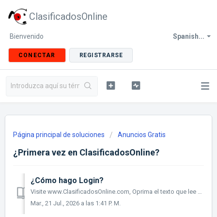
ClasificadosOnline
Bienvenido
Spanish...
CONECTAR
REGISTRARSE
Página principal de soluciones
Anuncios Gratis
¿Primera vez en ClasificadosOnline?
¿Cómo hago Login?
Visite www.ClasificadosOnline.com, Oprima el texto que lee "Login". Esto aparece a mano derecha, arriba. Ver video para instrucciones
Mar., 21 Jul., 2026 a las 1:41 P. M.