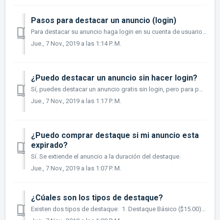
Pasos para destacar un anuncio (login)
Para destacar su anuncio haga login en su cuenta de usuario y oprima el enlace que dice 'Destaque nuevo'. En el espacio provisto indique número...
Jue., 7 Nov., 2019 a las 1:14 P. M.
¿Puedo destacar un anuncio sin hacer login?
Sí, puedes destacar un anuncio gratis sin login, pero para poder administrarlo deberás esperar que uno de nuestros agentes te complete tu cuenta y hacer log...
Jue., 7 Nov., 2019 a las 1:17 P. M.
¿Puedo comprar destaque si mi anuncio esta
expirado?
Sí. Se extiende el anuncio a la duración del destaque.
Jue., 7 Nov., 2019 a las 1:07 P. M.
¿Cúales son los tipos de destaque?
Existen dos tipos de destaque: 1. Destaque Básico ($15.00)- Tiene duración de 15 días. Incluye 3 fotos y poder modificar el anuncio. 2. Destaque ...